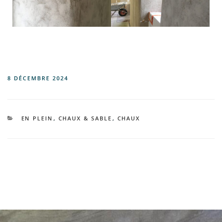
PUBLIÉ
8 DÉCEMBRE 2024
LE
CATÉGORIES
EN PLEIN
,
CHAUX & SABLE
,
CHAUX
Navigation
de
l’article