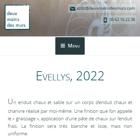
Aller
Article
Article
aziliz@deuxmainsdesmurs.com
au
précédent
suivant
contenu
06.62.16.22.36
principal
DEUX MAINS DES MURS
Menu
Evellys, 2022
U
n enduit chaux et sable sur un corps d’enduit chaux et
chanvre réalisé par moi-même. Une finition que l’on appelle
le « graissage », application d’une pâte de chaux sur l’enduit
frais. La finition sera très blanche et lisse, mais non
uniforme.