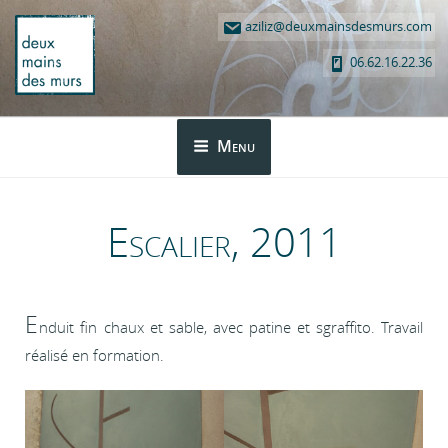
Aller
Article
Article
aziliz@deuxmainsdesmurs.com
au
précédent
suivant
contenu
06.62.16.22.36
principal
DEUX MAINS DES MURS
Menu
Escalier, 2011
E
nduit fin chaux et sable, avec patine et sgraffito. Travail
réalisé en formation.