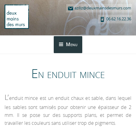
Aller
aziliz@deuxmainsdesmurs.com
au
contenu
06.62.16.22.36
principal
DEUX MAINS DES MURS
Menu
En enduit mince
L’
enduit mince est un enduit chaux et sable, dans lequel
les sables sont tamisés pour obtenir une épaisseur de 2
mm. Il se pose sur des supports plans, et permet de
travailler les couleurs sans utiliser trop de pigments.