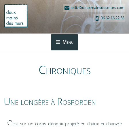
Aller
aziliz@deuxmainsdesmurs.com
au
contenu
06.62.16.22.36
principal
DEUX MAINS DES MURS
Menu
Chroniques
Une longère à Rosporden
C’
est sur un corps d’enduit projeté en chaux et chanvre